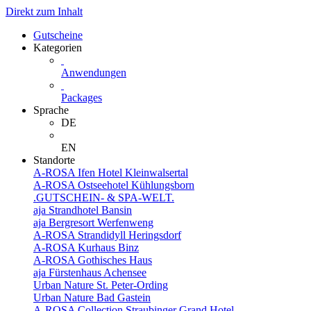
Direkt zum Inhalt
Gutscheine
Kategorien
Anwendungen
Packages
Sprache
DE
EN
Standorte
A-ROSA Ifen Hotel Kleinwalsertal
A-ROSA Ostseehotel Kühlungsborn
.GUTSCHEIN- & SPA-WELT.
aja Strandhotel Bansin
aja Bergresort Werfenweng
A-ROSA Strandidyll Heringsdorf
A-ROSA Kurhaus Binz
A-ROSA Gothisches Haus
aja Fürstenhaus Achensee
Urban Nature St. Peter-Ording
Urban Nature Bad Gastein
A-ROSA Collection Straubinger Grand Hotel