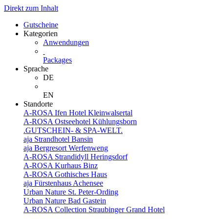
Direkt zum Inhalt
Gutscheine
Kategorien
Anwendungen
Packages
Sprache
DE
EN
Standorte
A-ROSA Ifen Hotel Kleinwalsertal
A-ROSA Ostseehotel Kühlungsborn
.GUTSCHEIN- & SPA-WELT.
aja Strandhotel Bansin
aja Bergresort Werfenweng
A-ROSA Strandidyll Heringsdorf
A-ROSA Kurhaus Binz
A-ROSA Gothisches Haus
aja Fürstenhaus Achensee
Urban Nature St. Peter-Ording
Urban Nature Bad Gastein
A-ROSA Collection Straubinger Grand Hotel